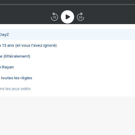
 DayZ
 a 13 ans (et vous l'avez ignoré)
e (littéralement)
im Rayan
 toutes les règles
s les jeux vidéo
us choquant de Rockstar ? - Le scandale BULLY
e plus moche de Steam
du RÊVE tourne au CAUCHEMAR
pendant 8 heures