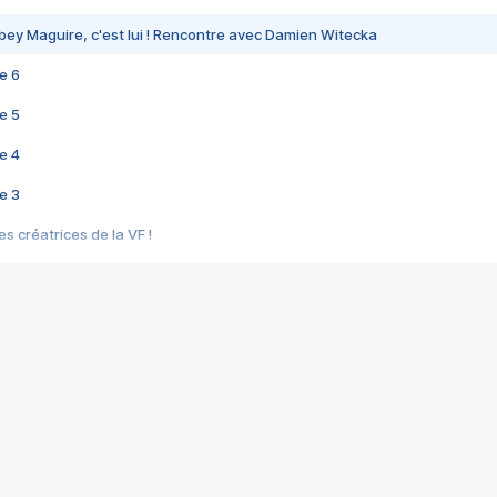
bey Maguire, c'est lui ! Rencontre avec Damien Witecka
e 6
e 5
e 4
e 3
s créatrices de la VF !
e 2
e 1
e Mektoub My Love arrive enfin ! Rencontre avec Shaïn Boumedine et Sal
i : après Toni en famille
elle réalise le bouleversant Dites lui que je l'aime
ais ! Rencontre autour de Vie privée de Rebecca Zlotowski