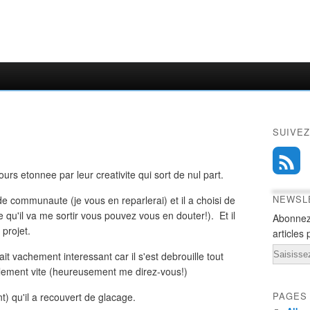
SUIVEZ
jours etonnee par leur creativite qui sort de nul part.
NEWSL
 de communaute (je vous en reparlerai) et il a choisi de
e qu'il va me sortir vous pouvez vous en douter!). Et il
Abonnez
 projet.
articles 
Email
tait vachement interessant car il s'est debrouille tout
drolement vite (heureusement me direz-vous!)
PAGES
ent) qu'il a recouvert de glacage.