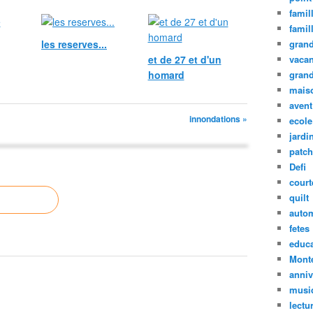
famil
famil
les reserves...
grand
et de 27 et d'un
vaca
homard
grand
mais
avent
innondations »
ecole
jardin
patc
Defi
court
quilt
auto
fetes
educa
Mont
anniv
musi
lectu