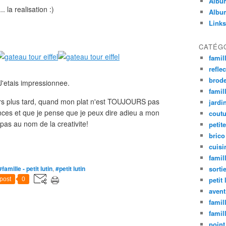
Album
. la realisation :)
Album
Links
CATÉG
famil
refle
brode
 J'etais impressionnee.
famill
urs plus tard, quand mon plat n'est TOUJOURS pas
jardi
ances et que je pense que je peux dire adieu a mon
coutu
s pas au nom de la creativite!
petite
brico
cuisi
famill
#famille - petit lutin
,
#petit lutin
sorti
petit 
post
0
avent
famil
famil
point