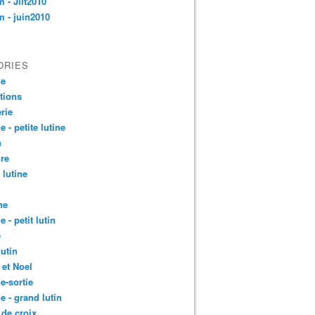
 - Jllt2010
 - juin2010
ORIES
le
ctions
rie
e - petite lutine
n
re
 lutine
ne
e - petit lutin
e
lutin
 et Noel
le-sortie
le - grand lutin
 de croix