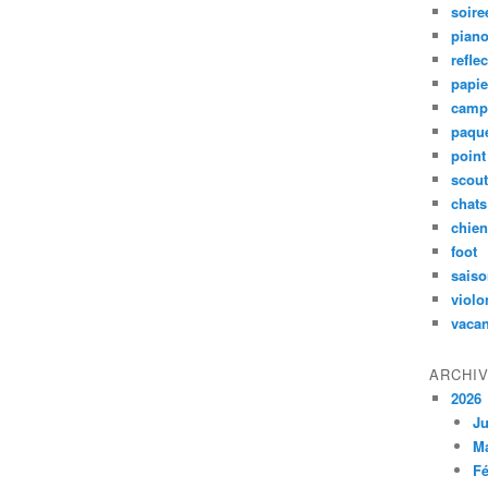
soire
pian
refle
papie
camp
paqu
poin
scou
chats
chie
foot
sais
violo
vaca
ARCHI
2026
Ju
M
Fé