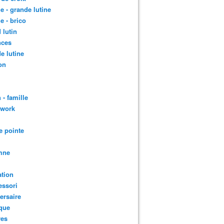
le - grande lutine
le - brico
 lutin
nces
e lutine
on
 - famille
hwork
e pointe
mne
tion
essori
ersaire
que
res