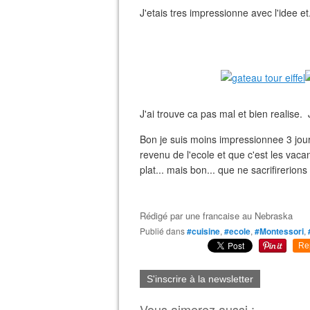
J'etais tres impressionne avec l'idee et..
J'ai trouve ca pas mal et bien realise.
Bon je suis moins impressionnee 3 jo
revenu de l'ecole et que c'est les vac
plat... mais bon... que ne sacrifirerion
Rédigé par
une francaise au Nebraska
Publié dans
#cuisine
,
#ecole
,
#Montessori
,
Re
S'inscrire à la newsletter
Vous aimerez aussi :