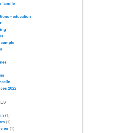
e famille
o
ctions - education
r
ing
es
t compte
ts
nnes
ons
ncelle
nces 2022
VES
in
(1)
ars
(1)
vrier
(1)