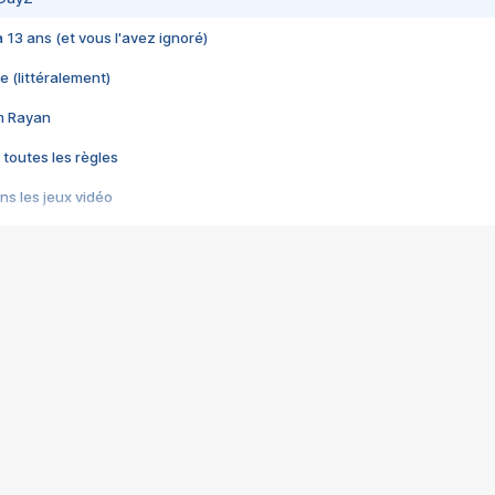
 a 13 ans (et vous l'avez ignoré)
e (littéralement)
im Rayan
 toutes les règles
s les jeux vidéo
us choquant de Rockstar ? - Le scandale BULLY
e plus moche de Steam
du RÊVE tourne au CAUCHEMAR
pendant 8 heures
it… à tort
umiliés par un jeu vidéo
ire - Final Fantasy 8