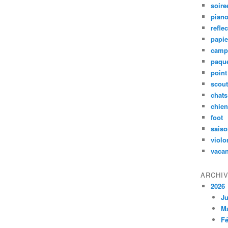
soire
pian
refle
papie
camp
paqu
poin
scou
chats
chie
foot
sais
violo
vaca
ARCHI
2026
Ju
M
Fé