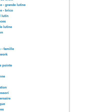
le - grande lutine
le - brico
 lutin
nces
e lutine
on
 - famille
hwork
e pointe
mne
tion
essori
ersaire
que
res