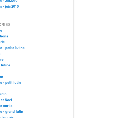
 - Jllt2010
 - juin2010
ORIES
le
ctions
rie
e - petite lutine
n
re
 lutine
ne
e - petit lutin
e
lutin
 et Noel
le-sortie
le - grand lutin
 de croix