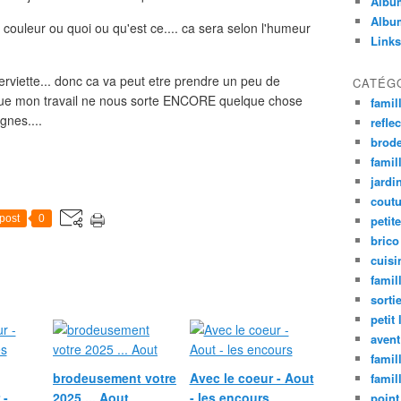
Album
Album
 couleur ou quoi ou qu'est ce.... ca sera selon l'humeur
Links
erviette... donc ca va peut etre prendre un peu de
CATÉG
 que mon travail ne nous sorte ENCORE quelque chose
famil
gnes....
refle
brode
famill
jardi
coutu
post
0
petite
brico
cuisi
famill
sorti
petit 
avent
famil
brodeusement votre
Avec le coeur - Aout
famil
 -
2025 ... Aout
- les encours
point