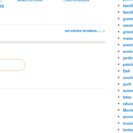
es
famil
famil
grand
vaca
serviettes brodees...... »
grand
mais
avent
ecole
jardin
patc
Defi
court
quilt
auto
fetes
educa
Mont
anniv
musi
lectu