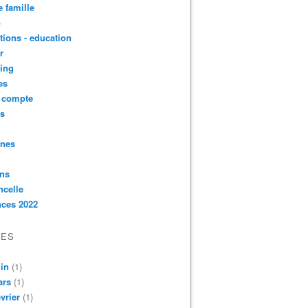
e famille
o
ctions - education
r
ing
es
t compte
ts
nnes
ons
ncelle
nces 2022
VES
in
(1)
ars
(1)
vrier
(1)