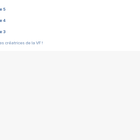
e 5
e 4
e 3
s créatrices de la VF !
e 2
e 1
e Mektoub My Love arrive enfin ! Rencontre avec Shaïn Boumedine et Sal
i : après Toni en famille
elle réalise le bouleversant Dites lui que je l'aime
ais ! Rencontre autour de Vie privée de Rebecca Zlotowski
 de Marguerite, Grave... Rencontre avec Ella Rumpf
 Les Rêveurs, un film intime sur la santé mentale