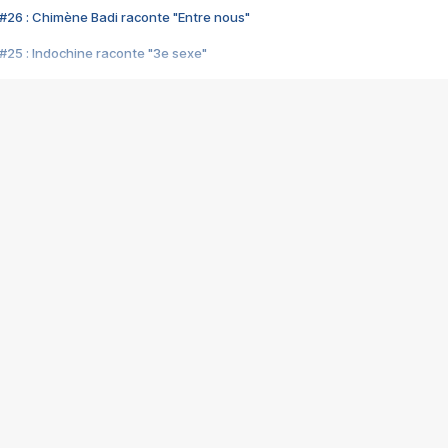
#26 : Chimène Badi raconte "Entre nous"
#25 : Indochine raconte "3e sexe"
#24 : Zaho raconte "C'est chelou"
#23 : Patrick Bruel raconte "Au café des délices"
#22 : Kyo raconte "Le chemin"
#21 : Nolwenn Leroy raconte "Cassé"
#20 : Patrick Hernandez raconte "Born to be alive"
#19 : Lorie raconte "Près de moi"
#18 : Michael Jones raconte "A nos actes manqués" (avec Jean-Jacque
#17 : Khaled raconte "Aïcha"
#16 : Corneille raconte "Parce qu'on vient de loin"
#15 : Indochine raconte "L'aventurier"