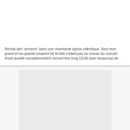
Recital des "anciens" dans une charmante eglise catholique. Seul mon
grand et ma grande jouaient (le tit lutin n'etant pas au niveau du concert
d'une qualite exceptionnelle!) concert tres long (1h30 avec beaucoup de
quartets) pour mes pauvres petits,...