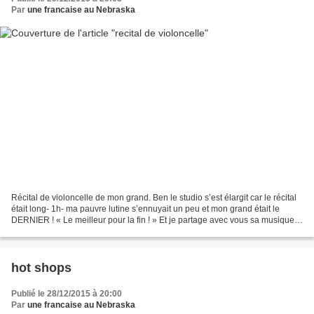
Par
une francaise au Nebraska
Récital de violoncelle de mon grand. Ben le studio s’est élargit car le récital
était long- 1h- ma pauvre lutine s’ennuyait un peu et mon grand était le
DERNIER ! « Le meilleur pour la fin ! » Et je partage avec vous sa musique
(avec un quack…)
hot shops
Publié le 28/12/2015 à 20:00
Par
une francaise au Nebraska