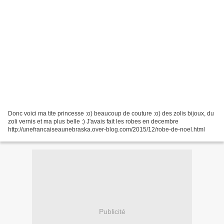
Donc voici ma tite princesse :o) beaucoup de couture :o) des zolis bijoux, du
zoli vernis et ma plus belle :) J'avais fait les robes en decembre
http://unefrancaiseaunebraska.over-blog.com/2015/12/robe-de-noel.html
Publicité