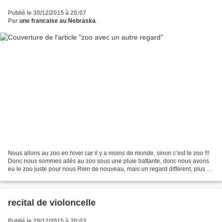
Publié le 30/12/2015 à 20:07
Par
une francaise au Nebraska
Nous allons au zoo en hiver car il y a moins de monde, sinon c’est le zoo !!!
Donc nous sommes allés au zoo sous une pluie battante, donc nous avons
eu le zoo juste pour nous Rien de nouveau, mais un regard différent, plus de
temps pour admirer les créations....
recital de violoncelle
Publié le 29/12/2015 à 20:03