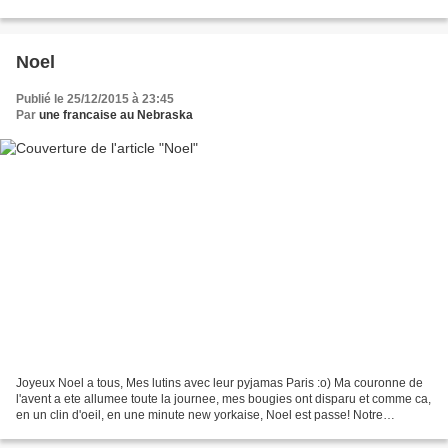
tissu (3 fleurs...
Noel
Publié le 25/12/2015 à 23:45
Par
une francaise au Nebraska
Joyeux Noel a tous, Mes lutins avec leur pyjamas Paris :o) Ma couronne de
l'avent a ete allumee toute la journee, mes bougies ont disparu et comme ca,
en un clin d'oeil, en une minute new yorkaise, Noel est passe! Notre
reveillon (chez ma belle soeur)...