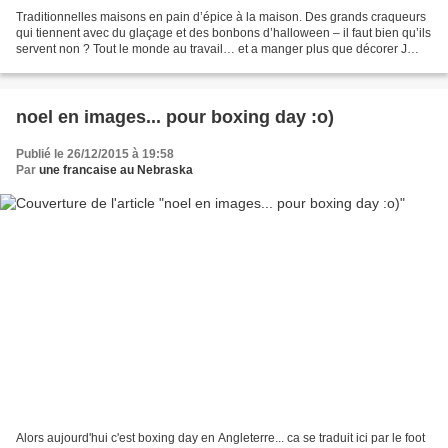
Traditionnelles maisons en pain d’épice à la maison. Des grands craqueurs
qui tiennent avec du glaçage et des bonbons d’halloween – il faut bien qu’ils
servent non ? Tout le monde au travail… et a manger plus que décorer J
Voila les chefs d’œuvre de mes...
noel en images... pour boxing day :o)
Publié le 26/12/2015 à 19:58
Par
une francaise au Nebraska
Alors aujourd'hui c'est boxing day en Angleterre... ca se traduit ici par le foot