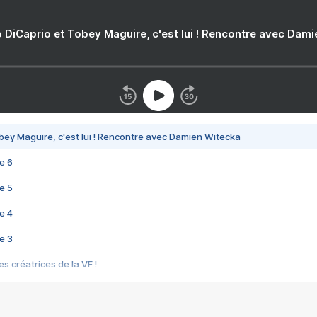
 DiCaprio et Tobey Maguire, c'est lui ! Rencontre avec Dam
bey Maguire, c'est lui ! Rencontre avec Damien Witecka
e 6
e 5
e 4
e 3
s créatrices de la VF !
e 2
e 1