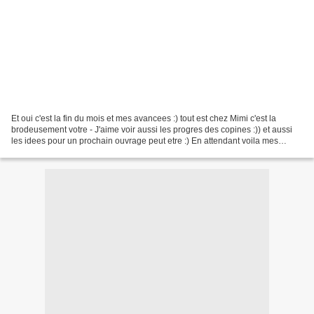
Et oui c'est la fin du mois et mes avancees :) tout est chez Mimi c'est la
brodeusement votre - J'aime voir aussi les progres des copines :)) et aussi
les idees pour un prochain ouvrage peut etre :) En attendant voila mes
progres: J'ai avance: A droite...