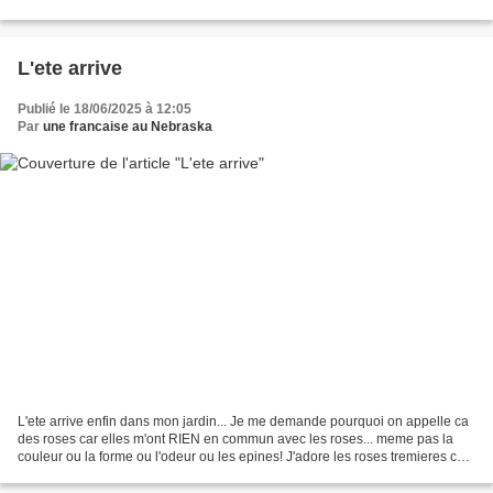
qu'en 2021 c'est tout...
L'ete arrive
Publié le 18/06/2025 à 12:05
Par
une francaise au Nebraska
L'ete arrive enfin dans mon jardin... Je me demande pourquoi on appelle ca
des roses car elles m'ont RIEN en commun avec les roses... meme pas la
couleur ou la forme ou l'odeur ou les epines! J'adore les roses tremieres car
elles me rappellent des gens...