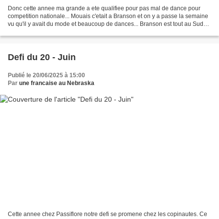
Donc cette annee ma grande a ete qualifiee pour pas mal de dance pour
competition nationale... Mouais c'etait a Branson et on y a passe la semaine
vu qu'il y avait du mode et beaucoup de dances... Branson est tout au Sud
du Missouri. C'est au Sud de chez...
Defi du 20 - Juin
Publié le 20/06/2025 à 15:00
Par
une francaise au Nebraska
Cette annee chez Passiflore notre defi se promene chez les copinautes. Ce