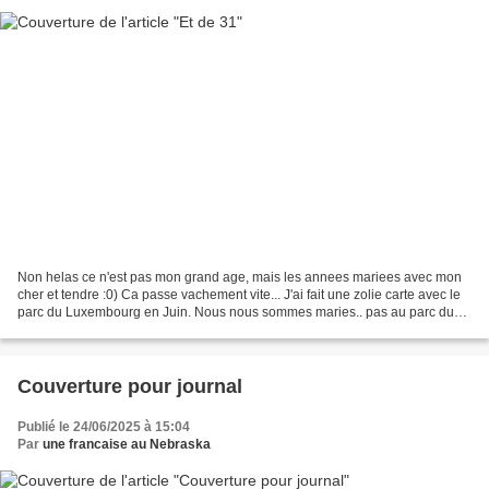
Non helas ce n'est pas mon grand age, mais les annees mariees avec mon
cher et tendre :0) Ca passe vachement vite... J'ai fait une zolie carte avec le
parc du Luxembourg en Juin. Nous nous sommes maries.. pas au parc du
Luxembourg, ca se fait pas en France,...
Couverture pour journal
Publié le 24/06/2025 à 15:04
Par
une francaise au Nebraska