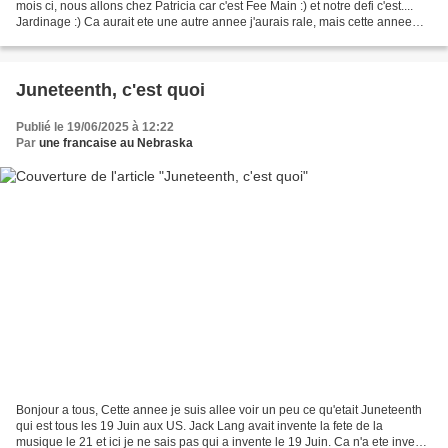
mois ci, nous allons chez Patricia car c'est Fee Main :) et notre defi c'est....
Jardinage :) Ca aurait ete une autre annee j'aurais rale, mais cette annee
pour une raison TRES...
Juneteenth, c'est quoi
Publié le 19/06/2025 à 12:22
Par
une francaise au Nebraska
Bonjour a tous, Cette annee je suis allee voir un peu ce qu'etait Juneteenth
qui est tous les 19 Juin aux US. Jack Lang avait invente la fete de la
musique le 21 et ici je ne sais pas qui a invente le 19 Juin. Ca n'a ete invente