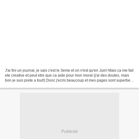
J'ai fini un journal, je sais c'est le 3eme et on n'est qu'en Juin! Mais ca me fait
ete creative et peut etre que ca aide pour mon moral (j'ai des doutes, mais
bon je suis prete a tout!) Donc j'ecris beaucoup et mes pages sont superbes,
j'adore... Donc...
Publicité