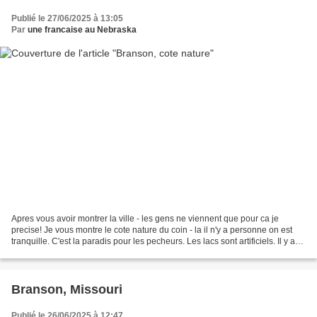
Publié le 27/06/2025 à 13:05
Par
une francaise au Nebraska
Apres vous avoir montrer la ville - les gens ne viennent que pour ca je
precise! Je vous montre le cote nature du coin - la il n'y a personne on est
tranquille. C'est la paradis pour les pecheurs. Les lacs sont artificiels. Il y a
une serie de 6 pour...
Branson, Missouri
Publié le 26/06/2025 à 12:47