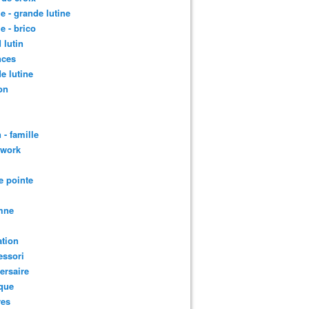
le - grande lutine
le - brico
 lutin
nces
e lutine
on
 - famille
hwork
e pointe
mne
tion
essori
ersaire
que
res