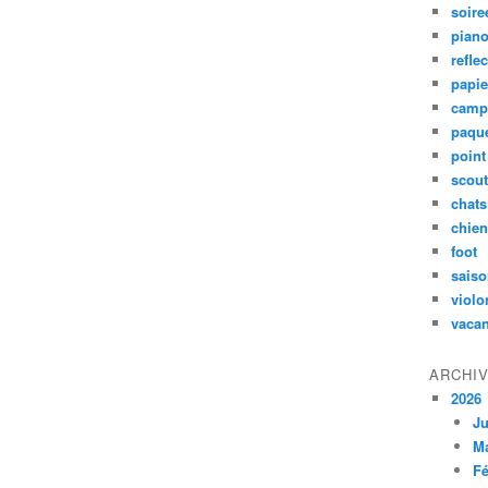
soire
pian
refle
papie
camp
paqu
poin
scou
chats
chie
foot
sais
violo
vaca
ARCHI
2026
Ju
M
Fé