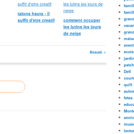
famil
famil
talons hauts - il
grand
suffit d'etre creatif
comment occuper
vaca
les lutins les jours
grand
de neige
mais
avent
ecole
Beauté. »
jardin
patc
Defi
court
quilt
auto
fetes
educa
Mont
anniv
musi
lectu