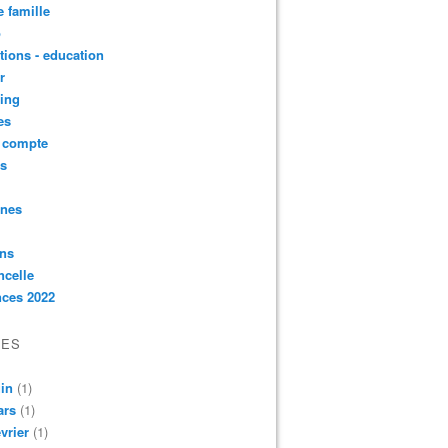
e famille
o
ctions - education
r
ing
es
t compte
ts
nnes
ons
ncelle
nces 2022
VES
in
(1)
ars
(1)
vrier
(1)