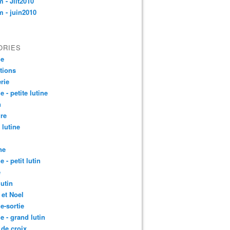
 - Jllt2010
 - juin2010
ORIES
le
ctions
rie
e - petite lutine
n
re
 lutine
ne
e - petit lutin
e
lutin
 et Noel
le-sortie
le - grand lutin
 de croix