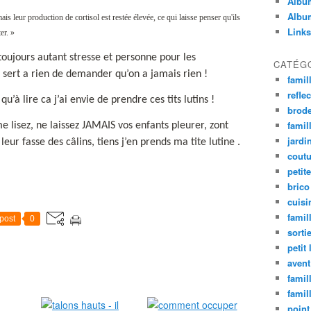
Album
Album
is leur production de cortisol est restée élevée, ce qui laisse penser qu'ils
Links
er. »
 toujours autant stresse et personne pour les
CATÉG
e sert a rien de demander qu’on a jamais rien !
famil
refle
qu’à lire ca j’ai envie de prendre ces tits lutins !
brode
famill
e lisez, ne laissez JAMAIS vos enfants pleurer, zont
jardi
leur fasse des câlins, tiens j’en prends ma tite lutine .
coutu
petite
brico
cuisi
famill
post
0
sorti
petit 
avent
famil
famil
point