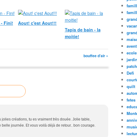
famil
famil
grand
- Fini!
Aout! c'est Aout!!!
vaca
Tapis de bain - la
grand
moitie!
mais
avent
ecole
bouffee d'air »
jardin
patc
Defi
court
quilt
auto
fetes
educa
Mont
jolies créations, tu es vraiment très douée. Jolie table,
anniv
belle journée. Et vous voilà déjà de retour.. bon courage.
musi
lectu