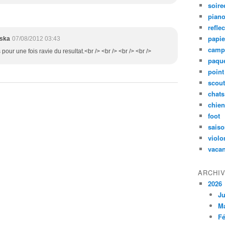
soire
pian
refle
papie
aska
07/08/2012 03:43
camp
s pour une fois ravie du resultat.<br /> <br /> <br /> <br />
paqu
poin
scou
chats
chie
foot
sais
violo
vaca
ARCHI
2026
Ju
M
Fé