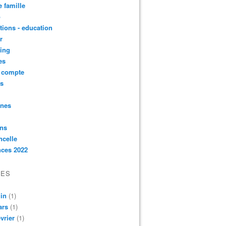
e famille
o
ctions - education
r
ing
es
t compte
ts
nnes
ons
ncelle
nces 2022
VES
in
(1)
ars
(1)
vrier
(1)