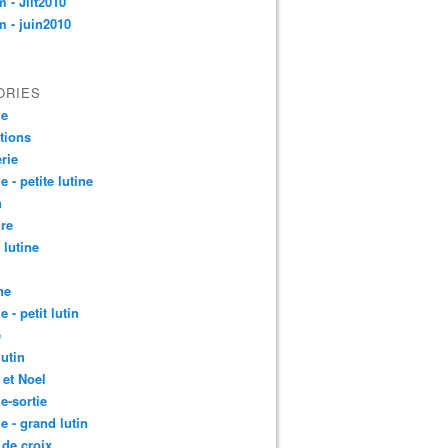
 - Jllt2010
 - juin2010
ORIES
le
ctions
rie
e - petite lutine
n
re
 lutine
ne
e - petit lutin
e
lutin
 et Noel
le-sortie
le - grand lutin
 de croix