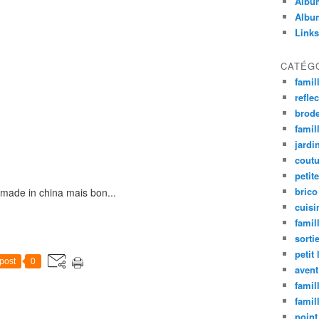
Album
Album
Links
CATÉG
famil
refle
brode
famill
jardi
coutu
petite
brico
 made in china mais bon...
cuisi
famill
sorti
petit 
post
0
avent
famil
famil
point