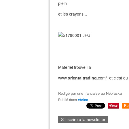
plein -
et les crayons...
Materiel trouve l a
www.
orientaltrading
.com/ et c'est du
Rédigé par
une francaise au Nebraska
Publié dans
#brico
Re
S'inscrire à la newsletter