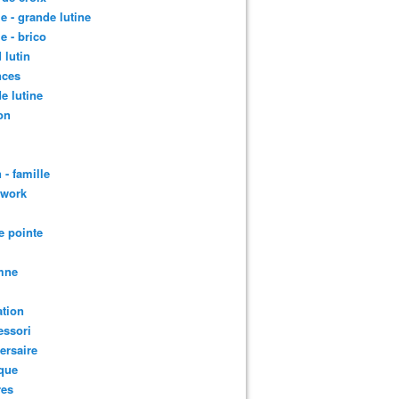
le - grande lutine
le - brico
 lutin
nces
e lutine
on
 - famille
hwork
e pointe
mne
tion
essori
ersaire
que
res