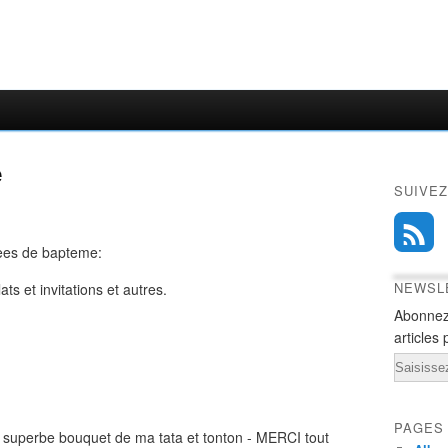
e
SUIVEZ
gees de bapteme:
NEWSL
s et invitations et autres.
Abonnez
articles 
Email
PAGES
un superbe bouquet de ma tata et tonton - MERCI tout