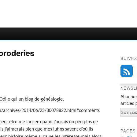
broderies
SUIVEZ
NEWSL
Abonnez
-Odile qui un blog de généalogie.
articles 
Email
om/archives/2014/06/23/30078822.html#comments
peut être me lancer quand j’aurais un peu plus de
j’aimerais bien que mes lutins savent d’où ils
PAGES
leur histoire même si ca ne les intéresse mais alors