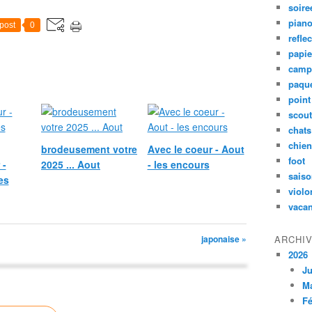
soire
pian
post
0
refle
papie
camp
paqu
poin
scou
chats
chie
brodeusement votre
Avec le coeur - Aout
foot
 -
2025 ... Aout
- les encours
sais
es
violo
vaca
japonaise »
ARCHI
2026
Ju
M
Fé