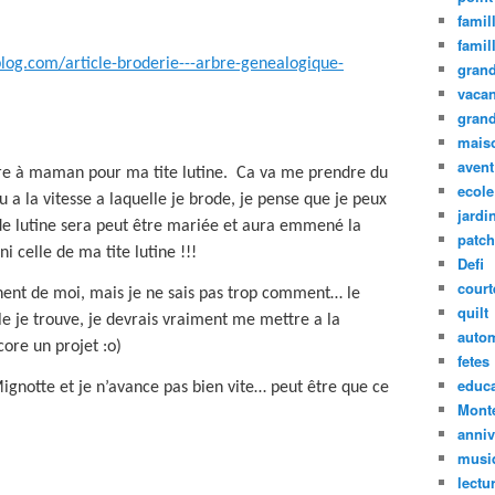
famil
famil
log.com/article-broderie---arbre-genealogique-
grand
vaca
grand
mais
avent
rbre à maman pour ma tite lutine.
Ca va me prendre du
ecole
 a la vitesse a laquelle je brode, je pense que je peux
jardin
 lutine sera peut être mariée et aura emmené la
patc
i celle de ma tite lutine !!!
Defi
court
nent de moi, mais je ne sais pas trop comment… le
quilt
ile je trouve, je devrais vraiment me mettre a la
auto
ore un projet :o)
fetes
educa
Mignotte et je n’avance pas bien vite… peut être que ce
Mont
anniv
musi
lectu