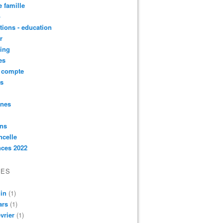
e famille
o
ctions - education
r
ing
es
t compte
ts
nnes
ons
ncelle
nces 2022
VES
in
(1)
ars
(1)
vrier
(1)