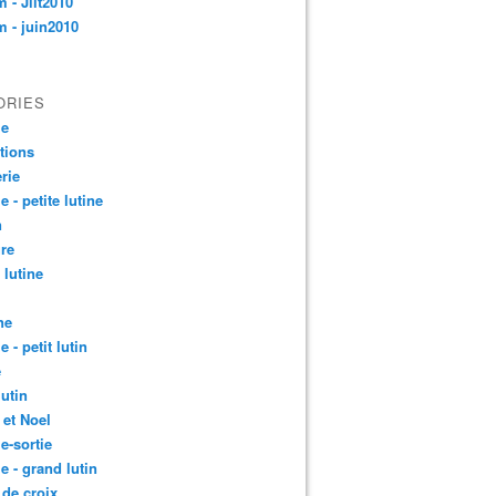
 - Jllt2010
 - juin2010
ORIES
le
ctions
rie
e - petite lutine
n
re
 lutine
ne
e - petit lutin
e
lutin
 et Noel
le-sortie
le - grand lutin
 de croix