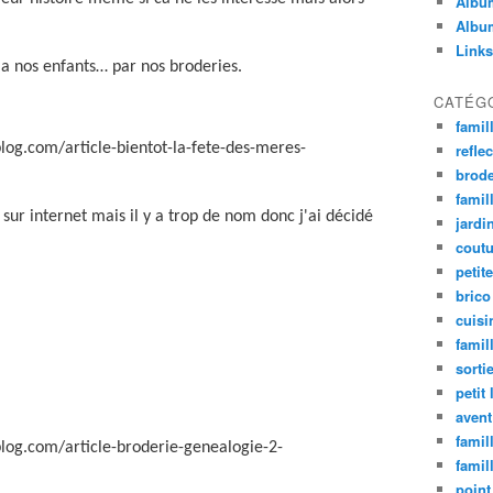
Album
Album
Links
 a nos enfants… par nos broderies.
CATÉG
famil
refle
log.com/article-bientot-la-fete-des-meres-
brode
famill
sur internet mais il y a trop de nom donc j'ai décidé
jardi
coutu
petite
brico
cuisi
famill
sorti
petit 
avent
famil
log.com/article-broderie-genealogie-2-
famil
point