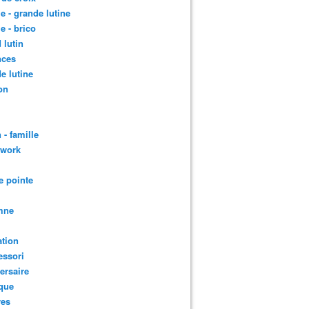
le - grande lutine
le - brico
 lutin
nces
e lutine
on
 - famille
hwork
e pointe
mne
tion
essori
ersaire
que
res