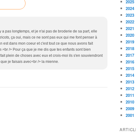
2025
2024
2023
2022
2021
y a pas longtemps, et je n'ai pas de broderie de sa part, elle
2020
 tricots, ça oui, mais ce ne sont pas eux qui me font penser à
2019
st dans mon coeur et c'est tout ce que nous avons fait
2018
e.<br /> Pour ça que je me dis que tes enfants sont bien
2017
it plein de choses avec eux et crois-moi ils s'en souviendront
2016
que je faisais avec<br /> la mienne.
2015
2014
2013
2012
2011
2010
2009
2001
ARTIC