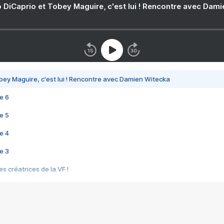
 DiCaprio et Tobey Maguire, c'est lui ! Rencontre avec Dam
bey Maguire, c'est lui ! Rencontre avec Damien Witecka
e 6
e 5
e 4
e 3
s créatrices de la VF !
e 2
e 1
e Mektoub My Love arrive enfin ! Rencontre avec Shaïn Boumedine et Sal