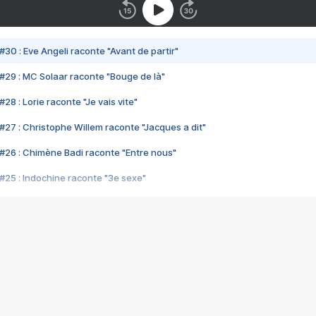
#30 : Eve Angeli raconte "Avant de partir"
#29 : MC Solaar raconte "Bouge de là"
28 : Lorie raconte "Je vais vite"
#27 : Christophe Willem raconte "Jacques a dit"
#26 : Chimène Badi raconte "Entre nous"
#25 : Indochine raconte "3e sexe"
#24 : Zaho raconte "C'est chelou"
#23 : Patrick Bruel raconte "Au café des délices"
#22 : Kyo raconte "Le chemin"
#21 : Nolwenn Leroy raconte "Cassé"
#20 : Patrick Hernandez raconte "Born to be alive"