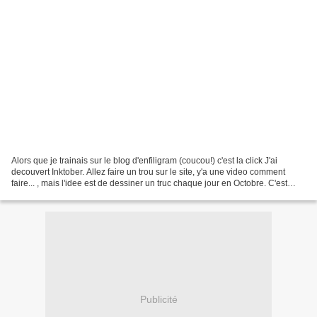
Alors que je trainais sur le blog d'enfiligram (coucou!) c'est la click J'ai
decouvert Inktober. Allez faire un trou sur le site, y'a une video comment
faire... , mais l'idee est de dessiner un truc chaque jour en Octobre. C'est
destine aux artistes......
Publicité