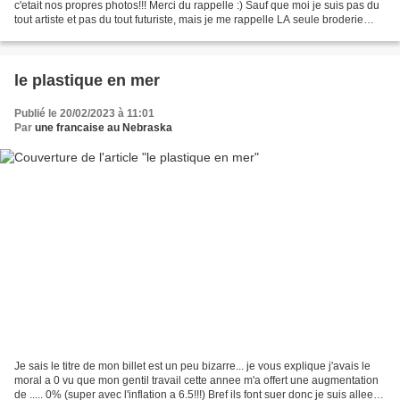
c'etait nos propres photos!!! Merci du rappelle :) Sauf que moi je suis pas du
tout artiste et pas du tout futuriste, mais je me rappelle LA seule broderie
futuriste (pour moi)...
le plastique en mer
Publié le 20/02/2023 à 11:01
Par
une francaise au Nebraska
Je sais le titre de mon billet est un peu bizarre... je vous explique j'avais le
moral a 0 vu que mon gentil travail cette annee m'a offert une augmentation
de ..... 0% (super avec l'inflation a 6.5!!!) Bref ils font suer donc je suis allee a