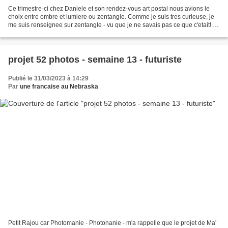
Ce trimestre-ci chez Daniele et son rendez-vous art postal nous avions le
choix entre ombre et lumiere ou zentangle. Comme je suis tres curieuse, je
me suis renseignee sur zentangle - vu que je ne savais pas ce que c'etait! -
Figurez vous que c'est de...
projet 52 photos - semaine 13 - futuriste
Publié le 31/03/2023 à 14:29
Par
une francaise au Nebraska
Petit Rajou car Photomanie - Photonanie - m'a rappelle que le projet de Ma'