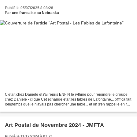
Publié le 05/07/2025 à 08:28
Par
une francaise au Nebraska
C'etait chez Daniele et j'ai repris ENFIN le rythme pour rejoindre le groupe
chez Daniele - clique Cet echange etait les fables de Lafontaine... pffff ca fait
longtemps que je n'avais pas chercher une fable... et on s'en rappelle en fait
pas mal de l'ecole...
Art Postal de Novembre 2024 - JMFTA
Publié le 11/12/2024 à 07:21