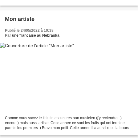
la serre...
Mon artiste
Publié le 24/05/2022 à 10:38
Par
une francaise au Nebraska
Comme vous savez le tit lutin est un tres bon musicien (j'y reviendrai :) ...
encore ) mais aussi artiste. Cette annee ce sont les fruits qui ont termine
parmis les premiers :) Bravo mon petit. Cette annee il a aussi recu la bourse
du Rotary, sauf que...