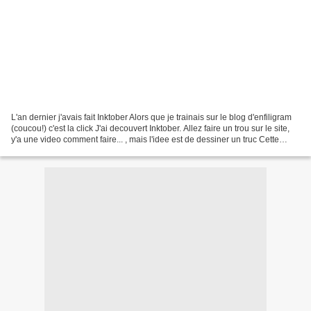
L'an dernier j'avais fait Inktober Alors que je trainais sur le blog d'enfiligram
(coucou!) c'est la click J'ai decouvert Inktober. Allez faire un trou sur le site,
y'a une video comment faire... , mais l'idee est de dessiner un truc Cette
annee je vous...