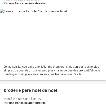
Par
une francaise au Nebraska
Je me suis lancee dans une SAL - ma premiere, mais bon c'est pas le plus
simple... Je voulais un truc un peu plus challenge que des croix, et j'aime le
hardanger donc je me suis lancee chez Nathalie trois c'est la
http://nathalietrois.over-blog.com/ Sauf...
broderie pere noel de noel
Publié le 01/11/2012 à 01:25
Par
une francaise au Nebraska