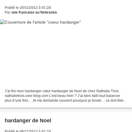
Publié le 20/11/2012 à 01:28
Par
une francaise au Nebraska
J’ai fini mon hardanger cœur hardanger de Noel de chez Nathalie Trois.
nathalietrois.over-blog.com L’est beau hein ? J’ai bien failli tout balancer
plus d’une fois… Je me demande souvent pourquoi je brode… ca doit être
une forme d’addiction. Ben plus...
hardanger de Noel
Publié le 06/11/2012 à 01:10