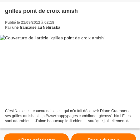
grilles point de croix amish
Publié le 21/09/2012 à 02:18
Par
une francaise au Nebraska
C’est Noisette – coucou noisette – qui m’a fait découvrir Diane Graebner et
ses grilles amishes http://www.happypages.com/diane_g/cross1.html Elles
sont adorables… J’aime beaucoup le tit chien … sauf que j’ai tellement de
trucs en train et que Noel approche...