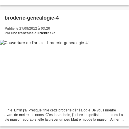
croix.html Que c’est beau, j’adore...
broderie-genealogie-4
Publié le 27/09/2012 à 03:20
Par
une francaise au Nebraska
Finie! Enfin j’ai Presque finie cette broderie généalogie. Je vous montre
avant de mettre les noms. C’est beau hein, j’adore les petits bonhommes La
tite maison adorable, elle fait rêver un peu Maitre mot de la maison: Aimer et
etre aime Place des noms......