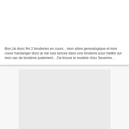
Bon j'ai donc fini 2 broderies en cours... mon arbre genealogique et mon
coeur hardanger donc je me suis lancee dans une broderie pour mettre sur
mon sac de broderie justement... J'ai trouve le modele chez Severine
http://www.unemerceriealacampagne.fr/F_frame.html?
http://www.unemerceriealacampagne.fr/Cadre_Carton_Vaupel_Fleur__F_art
_3488.html...