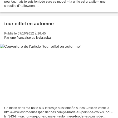
peu fou, mais je suis tombée sure ce model – la grille est gratuite – une
citrouille d’halloween.
http://hkfstores.com/content/freeprojects/PumpkinSmiles.pdf Donc bien sur
je...
tour eiffel en automne
Publié le 07/10/2012 à 16:45
Par
une francaise au Nebraska
Ce matin dans ma boite aux lettres je suis tombée sur ca C'est en vente la
http://www.lesbrodeusesparisiennes.com/je-brode-au-point-de-croix-sur-du-
lin/343-lin-torchon-un-jour-a-paris-en-automne-a-broder-au-point-de-