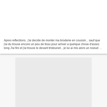
Apres reflections.. j'ai decide de monter ma broderie en coussin... sauf que
j'ai du trouve encore un peu de tissu pour arriver a quelque chose d'assez
long J'ai fini et j'ai trouve le devant tristounet... je lui ai mis alors un noeud et
de la "terre"...