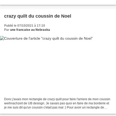
d'esperer que je ne perde pas...
crazy quilt du coussin de Noel
Publié le 07/10/2021 à 17:10
Par
une francaise au Nebraska
Donc j'avais mon rectangle de crazy quilt pour faire l'arriere de mon coussin
weihnachzeit de UB desisgn. Je savais pas quoi en faire de ma borderie et
je me suis dit qu'un coussin c'etait pas mal :) Pour avoir un rectangle de
broderie, j'ai effiloche...