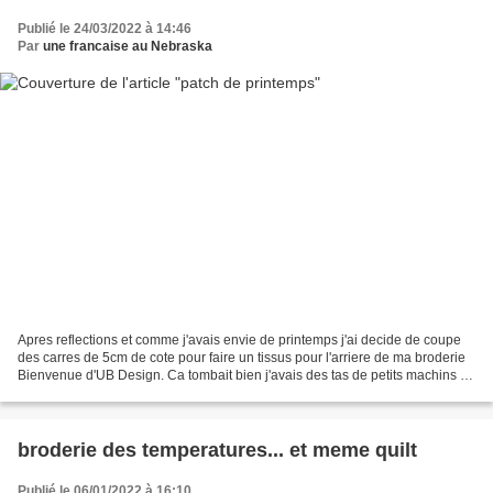
Publié le 24/03/2022 à 14:46
Par
une francaise au Nebraska
Apres reflections et comme j'avais envie de printemps j'ai decide de coupe
des carres de 5cm de cote pour faire un tissus pour l'arriere de ma broderie
Bienvenue d'UB Design. Ca tombait bien j'avais des tas de petits machins a
finir :)) On a l'impression...
broderie des temperatures... et meme quilt
Publié le 06/01/2022 à 16:10