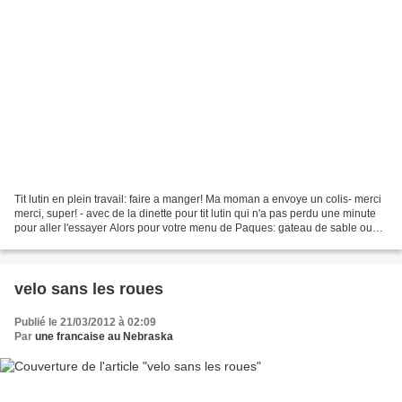
Tit lutin en plein travail: faire a manger! Ma moman a envoye un colis- merci
merci, super! - avec de la dinette pour tit lutin qui n'a pas perdu une minute
pour aller l'essayer Alors pour votre menu de Paques: gateau de sable ou
soupe a l'eau de la fontaine......
velo sans les roues
Publié le 21/03/2012 à 02:09
Par
une francaise au Nebraska