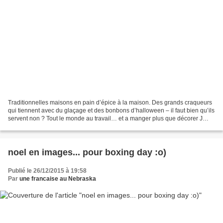
Traditionnelles maisons en pain d’épice à la maison. Des grands craqueurs
qui tiennent avec du glaçage et des bonbons d’halloween – il faut bien qu’ils
servent non ? Tout le monde au travail… et a manger plus que décorer J
Voila les chefs d’œuvre de mes...
noel en images... pour boxing day :o)
Publié le 26/12/2015 à 19:58
Par
une francaise au Nebraska