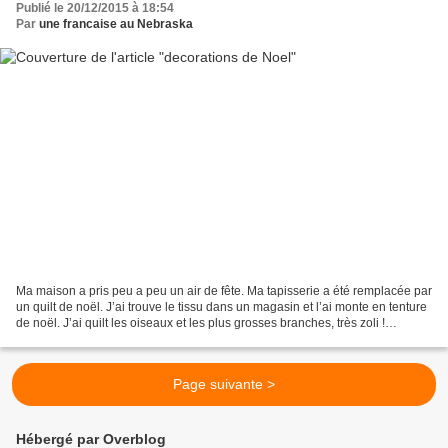
Publié le 20/12/2015 à 18:54
Par
une francaise au Nebraska
Ma maison a pris peu a peu un air de fête. Ma tapisserie a été remplacée par
un quilt de noël. J’ai trouve le tissu dans un magasin et l’ai monte en tenture
de noël. J’ai quilt les oiseaux et les plus grosses branches, très zoli !
Toujours dans les motifs...
Page suivante >
Hébergé par Overblog