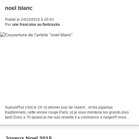
noel blanc
Publié le 24/12/2015 à 20:01
Par
une francaise au Nebraska
Aujourd'hui c'est le 24 :o) dernier jour de l'avent... et les pyjamas
traditionnels, cette annee rouge Paris :o) je vous monterai les grands plus
tard! Donc a 7h quand je me suis reveille il a commence a neiger!!! nous
avons des trombes d'eau depuis lundi...
Joyeux Noel 2015