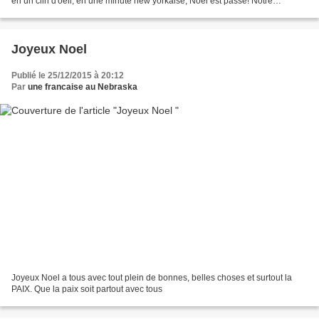
en un clin d'oeil, en une minute new yorkaise, Noel est passe! Notre
reveillon (chez ma belle soeur)...
Joyeux Noel
Publié le 25/12/2015 à 20:12
Par
une francaise au Nebraska
Joyeux Noel a tous avec tout plein de bonnes, belles choses et surtout la
PAIX. Que la paix soit partout avec tous