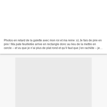
Photos en retard de la galette avec mon roi et ma reine :o) Je fais de pire en
pire ! Ma pate feuilletée arrive en rectangle donc au lieu de la mettre en
cercle – et vu que je n’ai plus de plat rond et qu’il faut que j’en rachète – je
l’ai mise dans un...