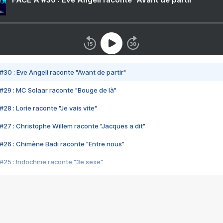
#30 : Eve Angeli raconte "Avant de partir"
#29 : MC Solaar raconte "Bouge de là"
28 : Lorie raconte "Je vais vite"
#27 : Christophe Willem raconte "Jacques a dit"
#26 : Chimène Badi raconte "Entre nous"
#25 : Indochine raconte "3e sexe"
#24 : Zaho raconte "C'est chelou"
#23 : Patrick Bruel raconte "Au café des délices"
#22 : Kyo raconte "Le chemin"