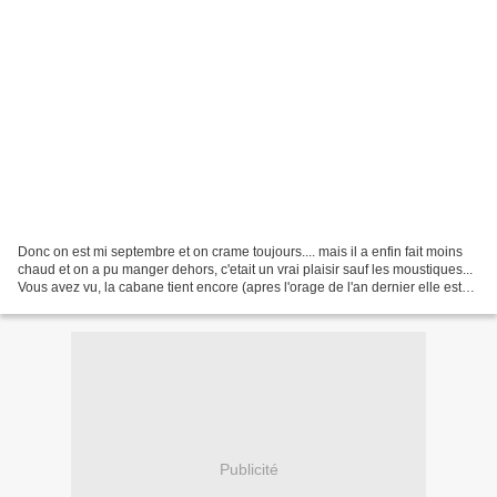
Donc on est mi septembre et on crame toujours.... mais il a enfin fait moins
chaud et on a pu manger dehors, c'etait un vrai plaisir sauf les moustiques...
Vous avez vu, la cabane tient encore (apres l'orage de l'an dernier elle est
un peu bancale) J"avoue...
Publicité