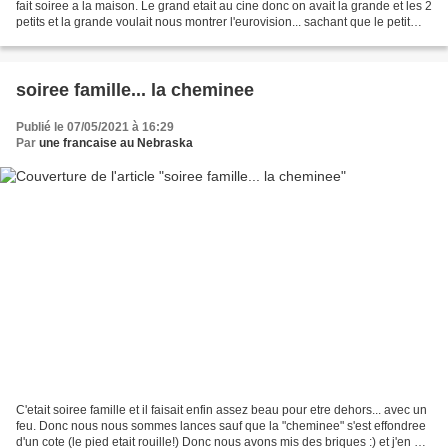
fait soiree a la maison. Le grand etait au cine donc on avait la grande et les 2
petits et la grande voulait nous montrer l'eurovision... sachant que le petit
allait en...
soiree famille... la cheminee
Publié le 07/05/2021 à 16:29
Par
une francaise au Nebraska
C'etait soiree famille et il faisait enfin assez beau pour etre dehors... avec un
feu. Donc nous nous sommes lances sauf que la "cheminee" s'est effondree
d'un cote (le pied etait rouille!) Donc nous avons mis des briques :) et j'en ai