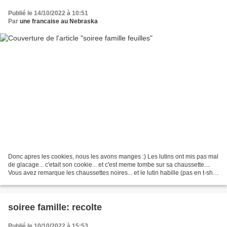
Publié le 14/10/2022 à 10:51
Par
une francaise au Nebraska
Donc apres les cookies, nous les avons manges :) Les lutins ont mis pas mal
de glacage... c'etait son cookie... et c'est meme tombe sur sa chaussette....
Vous avez remarque les chaussettes noires... et le lutin habille (pas en t-shirt
et survet, la tenue...
soiree famille: recolte
Publié le 10/10/2022 à 15:53