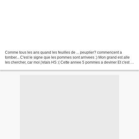
Comme tous les ans quand les feuilles de ... peuplier? commencent a
tomber... C'est le signe que les pommes sont arrivees :) Mon grand est alle
les chercher, car moi j'etais HS :( Cette annee 5 pommes a deviner Et c'est la
petite qui a cagne... et on...