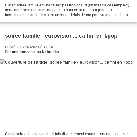
C'etait soiree famille et il ne faisait pas trop chaud (un miracle ces temps-ci)
donc nous sommes alles au parc au bout de la rue pour jouer au
badmington... sauf qu'il y a eu un leger delais de ma part, vu que ma chienne
etait sortie avec sa couche (elle...
soiree famille - eurovision... ca fini en kpop
Publié le 02/07/2021 à 11:34
Par
une francaise au Nebraska
C'etait soiree famille sauf qu'il faisait vachement chaud ... encore... donc on a