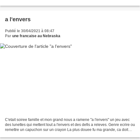
commande une autre......
a l'envers
Publié le 30/04/2021 à 08:47
Par
une francaise au Nebraska
C'etait soiree famille et mon grand nous a ramene "a l'envers" un jeu avec
des lunettes qui mettent tout a l'envers et des defis a releves. Genre ecrire ou
remettre un capuchon sur un crayon La plus douee fu ma grande, ca doit
etre les heures de vols...