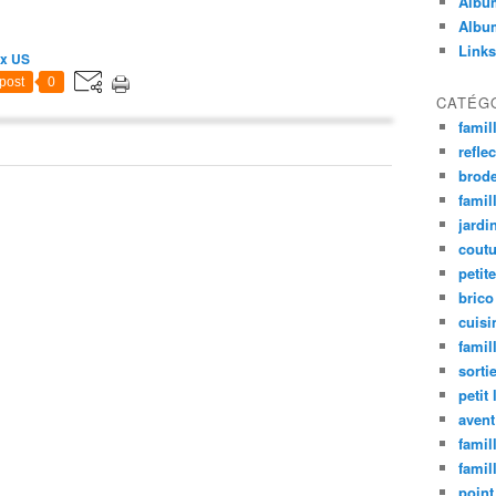
Album
Album
Links
ux US
post
0
CATÉG
famil
refle
brode
famill
jardi
coutu
petite
brico
cuisi
famill
sorti
petit 
avent
famil
famil
point