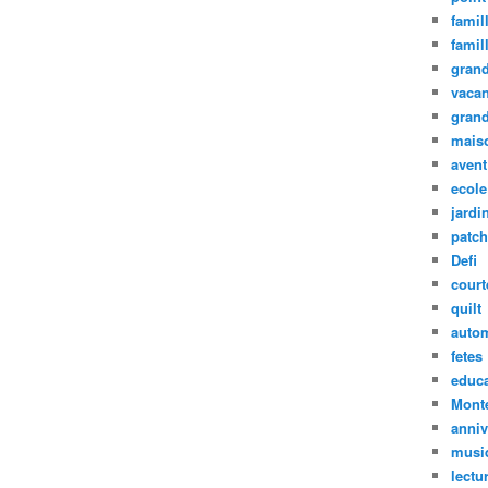
famil
famil
grand
vaca
grand
mais
avent
ecole
jardin
patc
Defi
court
quilt
auto
fetes
educa
Mont
anniv
musi
lectu