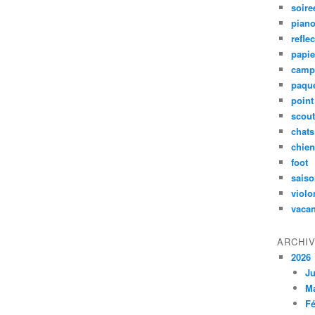
soire
pian
refle
papie
camp
paqu
poin
scou
chats
chie
foot
sais
violo
vaca
ARCHI
2026
Ju
M
Fé