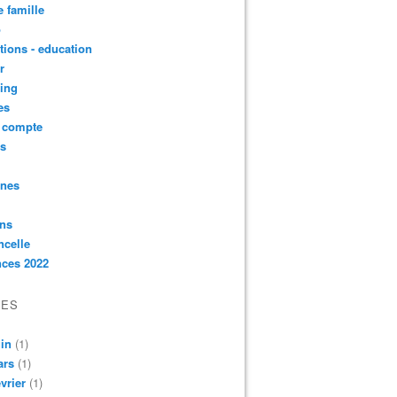
e famille
o
ctions - education
r
ing
es
t compte
ts
nnes
ons
ncelle
nces 2022
VES
in
(1)
ars
(1)
vrier
(1)