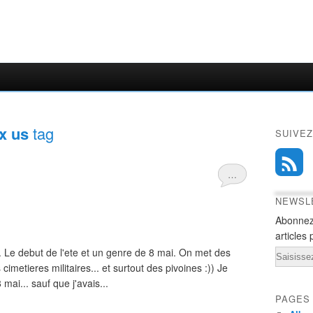
x us
tag
SUIVEZ
…
NEWSL
Abonnez
articles 
 Le debut de l'ete et un genre de 8 mai. On met des
Email
 cimetieres militaires... et surtout des pivoines :)) Je
mai... sauf que j'avais...
PAGES