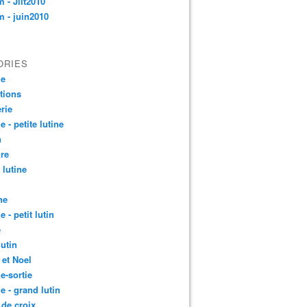
 - Jllt2010
 - juin2010
ORIES
le
ctions
rie
e - petite lutine
n
re
 lutine
ne
e - petit lutin
e
lutin
 et Noel
le-sortie
le - grand lutin
 de croix