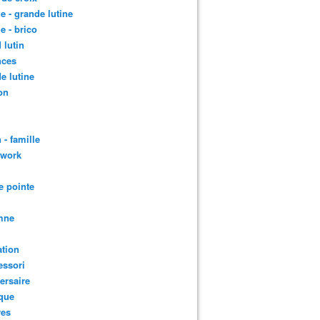
le - grande lutine
le - brico
 lutin
nces
e lutine
on
 - famille
hwork
e pointe
mne
tion
essori
ersaire
que
res